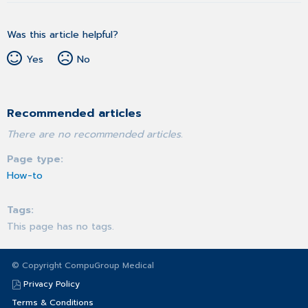
Was this article helpful?
Yes
No
Recommended articles
There are no recommended articles.
Page type
How-to
Tags
This page has no tags.
© Copyright CompuGroup Medical
Privacy Policy
Terms & Conditions