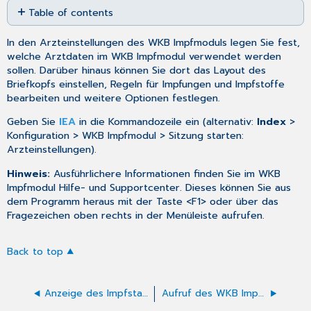
Table of contents
as
No
PDF
headers
In den Arzteinstellungen des WKB Impfmoduls legen Sie fest,
welche Arztdaten im WKB Impfmodul verwendet werden
sollen. Darüber hinaus können Sie dort das Layout des
Briefkopfs einstellen, Regeln für Impfungen und Impfstoffe
bearbeiten und weitere Optionen festlegen.
Geben Sie
IEA
in die Kommandozeile ein (alternativ:
Index
>
Konfiguration > WKB Impfmodul > Sitzung starten:
Arzteinstellungen).
Hinweis:
Ausführlichere Informationen finden Sie im WKB
Impfmodul Hilfe- und Supportcenter. Dieses können Sie aus
dem Programm heraus mit der Taste <F1> oder über das
Fragezeichen oben rechts in der Menüleiste aufrufen.
Back to top
Anzeige des Impfstatus in der Patienteninfo - WKB Impfmodul
Aufruf des WKB Impfmoduls