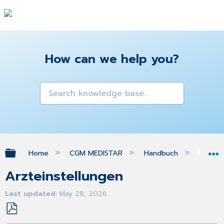
How can we help you?
Expand/collapse global hierarchy
Home
CGM MEDISTAR
Handbuch
WBK
Arzteinstellungen
Last updated
May 28, 2026
Save