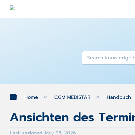
Expand/collapse global hierarch
Home
CGM MEDISTAR
Handbuch
Ansichten des Termi
Last updated
May 28, 2026