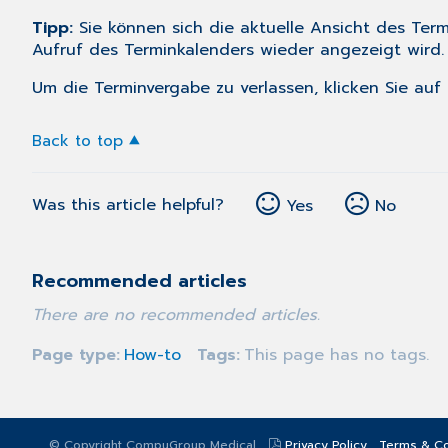
Tipp:
Sie können sich die aktuelle Ansicht des Ter
Aufruf des Terminkalenders wieder angezeigt wird.
Um die Terminvergabe zu verlassen, klicken Sie auf 
Back to top
Was this article helpful?
Yes
No
Recommended articles
There are no recommended articles.
Page type
How-to
Tags
This page has no tags.
© Copyright CompuGroup Medical
Privacy Policy
Terms & Co