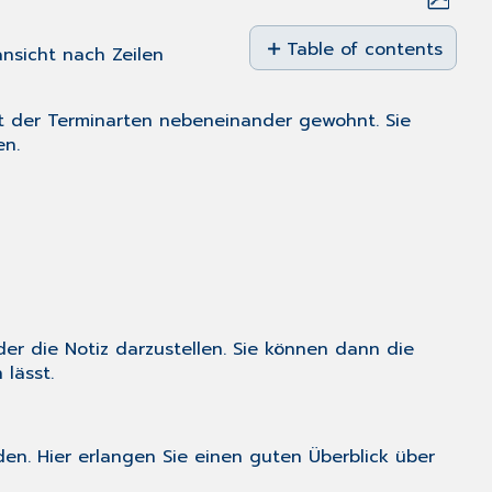
Save
as
Table of contents
nsicht nach Zeilen
No
PDF
headers
ht der Terminarten nebeneinander gewohnt. Sie
n.
er die Notiz darzustellen. Sie können dann die
lässt.
n. Hier erlangen Sie einen guten Überblick über