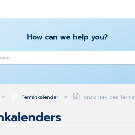
How can we help you?
y
Terminkalender
Ansichten des Termi
nkalenders