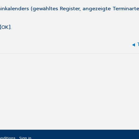
minkalenders (gewähltes Register, angezeigte Terminart
[OK].
nditions
Sign in