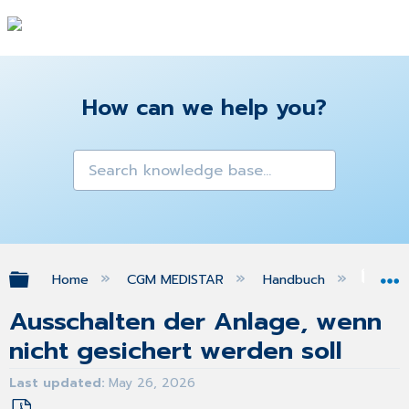
How can we help you?
Expand/collapse global hierarchy
Home
CGM MEDISTAR
Handbuch
Sys
Ausschalten der Anlage, wenn
nicht gesichert werden soll
Last updated
May 26, 2026