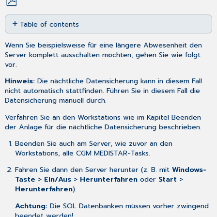
Save
Table of contents
as
No
PDF
headers
Wenn Sie beispielsweise für eine längere Abwesenheit den
Server komplett ausschalten möchten, gehen Sie wie folgt
vor.
Hinweis:
Die nächtliche Datensicherung kann in diesem Fall
nicht automatisch stattfinden. Führen Sie in diesem Fall die
Datensicherung manuell
durch.
Verfahren Sie an den Workstations wie im Kapitel
Beenden
der Anlage für die nächtliche Datensicherung
beschrieben.
Beenden Sie auch am Server, wie zuvor an den
Workstations, alle CGM MEDISTAR-Tasks.
Fahren Sie dann den Server herunter (z. B. mit
Windows-
Taste
>
Ein/Aus
>
Herunterfahren
oder
Start
>
Herunterfahren
).
Achtung:
Die SQL Datenbanken müssen vorher zwingend
beendet werden!