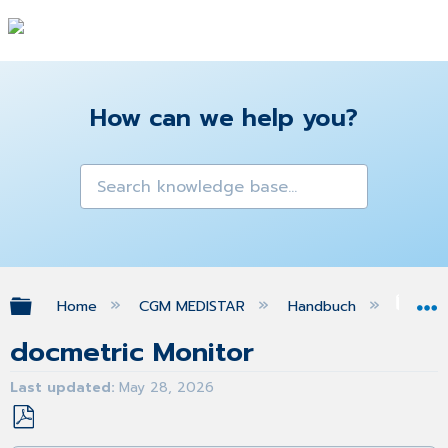
How can we help you?
Expand/collapse global hierarchy
Home
CGM MEDISTAR
Handbuch
Sta
docmetric Monitor
Last updated
May 28, 2026
Save