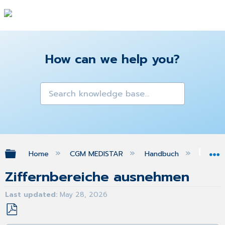
How can we help you?
Expand/collapse global hierarchy
Home
CGM MEDISTAR
Handbuch
Sta
Ziffernbereiche ausnehmen
Last updated
May 28, 2026
Save