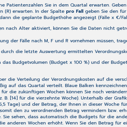
he Patientenzahlen Sie in dem Quartal erwarten. Geben
rn (R) erwarten. In der Spalte
pro Fall
geben Sie den für 
dann die geplante Budgethöhe angezeigt (Fälle x €/Fall
n nach Alter aktiviert, können Sie die Daten nicht getr
nnung der Fälle nach M, F und R vornehmen müssen, trage
durch die letzte Auswertung ermittelten Verordnungsko
 das Budgetvolumen (Budget x 100 %) und der Budget-R
t über die Verteilung der Verordnungskosten auf die ve
ig auf das Quartal verteilt. Blaue Balken kennzeichne
 für die zukünftigen Wochen können Sie noch verändern
 B. [14] für die vierzehnte Woche). Unterhalb der Graf
. 5,5 Tage) und der Betrag, der Ihnen in dieser Woche f
somit den zu verordnenden Betrag vermindern bzw. erhö
e. Sie sehen, dass automatisch die Budgets für die a
 die anderen Wochen erhöht. Wenn Sie den Betrag für ei