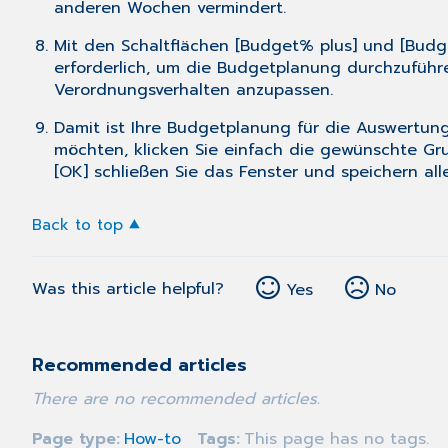
anderen Wochen vermindert.
Mit den Schaltflächen [Budget% plus] und [Budg
erforderlich, um die Budgetplanung durchzuführ
Verordnungsverhalten anzupassen.
Damit ist Ihre Budgetplanung für die Auswertu
möchten, klicken Sie einfach die gewünschte Gru
[OK] schließen Sie das Fenster und speichern al
Back to top
Was this article helpful?
Yes
No
Recommended articles
There are no recommended articles.
Page type
How-to
Tags
This page has no tags.