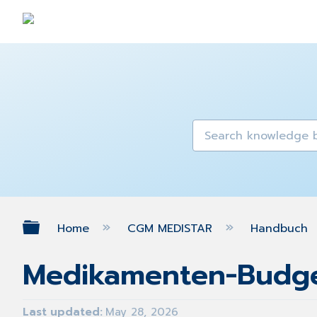
Expand/collapse global hierarch
Home
CGM MEDISTAR
Handbuch
Medikamenten-Budg
Last updated
May 28, 2026