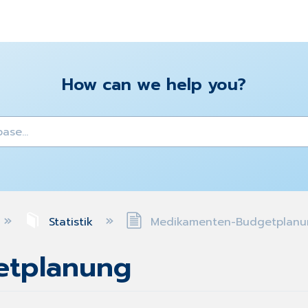
How can we help you?
y
Statistik
Medikamenten-Budgetplanu
etplanung