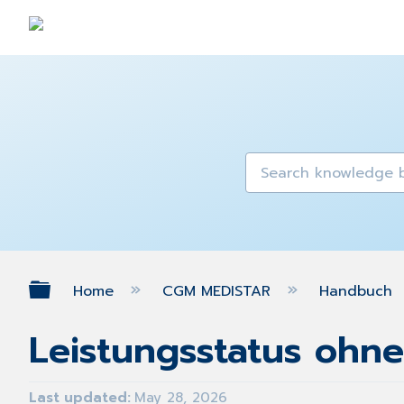
Expand/collapse global hierarch
Home
CGM MEDISTAR
Handbuch
Leistungsstatus ohn
Last updated
May 28, 2026