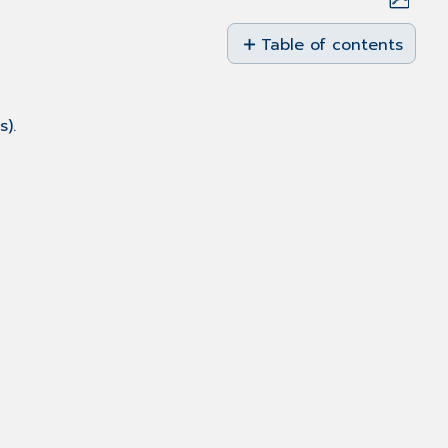
Save
as
Table of contents
PDF
Budget
Leistungsgruppen
s).