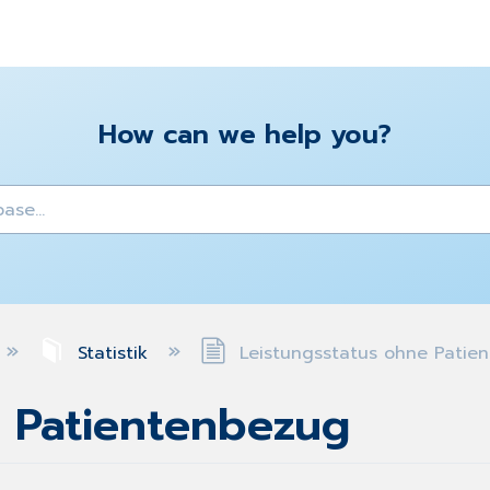
How can we help you?
y
Statistik
Leistungsstatus ohne Patie
e Patientenbezug