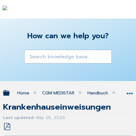
How can we help you?
Expand/collapse global hierarchy
Home
CGM MEDISTAR
Handbuch
Sta
Krankenhauseinweisungen
Last updated
May 28, 2026
Save