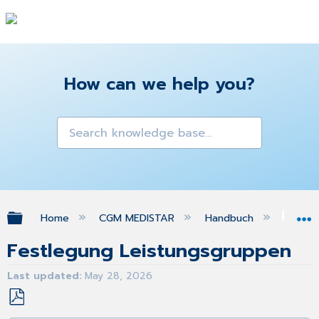
How can we help you?
Expand/collapse global hierarchy
Home
CGM MEDISTAR
Handbuch
Sta
Festlegung Leistungsgruppen
Last updated
May 28, 2026
Save