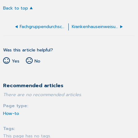
Back to top
Fachgruppendurchschnitte
Krankenhauseinweisungen
Was this article helpful?
Yes
No
Recommended articles
There are no recommended articles.
Page type
How-to
Tags
This page has no tags.