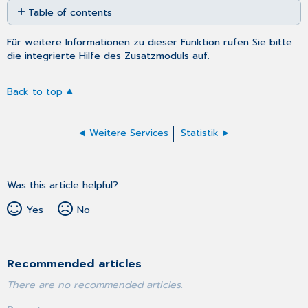
Table of contents
as
No
PDF
headers
Für weitere Informationen zu dieser Funktion rufen Sie bitte
die integrierte Hilfe des Zusatzmoduls auf.
Back to top
Weitere Services
Statistik
Was this article helpful?
Yes
No
Recommended articles
There are no recommended articles.