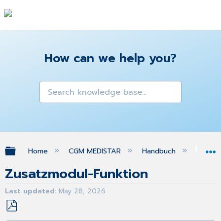
How can we help you?
Expand/collapse global hierarchy
Home
CGM MEDISTAR
Handbuch
Son
Zusatzmodul-Funktion
Last updated
May 28, 2026
Save