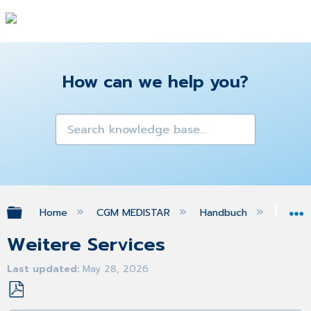
How can we help you?
Expand/collapse global hierarchy
Home
CGM MEDISTAR
Handbuch
Son
Weitere Services
Last updated
May 28, 2026
Save