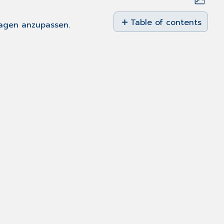
Save
as
Table of contents
lagen anzupassen.
No
PDF
headers