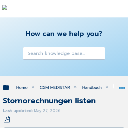
How can we help you?
Expand/collapse global hierarchy
Home
CGM MEDISTAR
Handbuch
Priv
Stornorechnungen listen
Last updated
May 27, 2026
Save