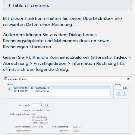
Table of contents
as
PDF
Anzeige
Mit dieser Funktion erhalten Sie einen Überblick über alle
stornierter
relevanten Daten einer Rechnung.
Rechnungen
Mahnstatus
Außerdem können Sie aus dem Dialog heraus
bearbeiten
Rechnungsduplikate und Mahnungen drucken sowie
Zahlungen
Rechnungen stornieren.
dokumentieren
Geben Sie
PLIR
in die Kommandozeile ein (alternativ:
Index
>
Mahnung
Abrechnung > Privatliquidation > Information Rechnung). Es
drucken
öffnet sich der folgende Dialog: