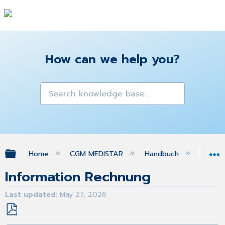
How can we help you?
Expand/collapse global hierarchy
Home
CGM MEDISTAR
Handbuch
Priv
Information Rechnung
Last updated
May 27, 2026
Save