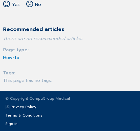
Yes
No
Recommended articles
There are no recommended articles.
Page type
How-to
Tags
This page has no tags.
© Copyright CompuGroup Medical
Privacy Policy
Terms & Conditions
Sign in