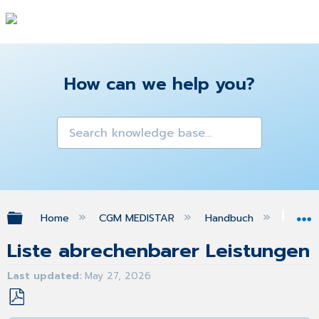
How can we help you?
Expand/collapse global hierarchy
Home
CGM MEDISTAR
Handbuch
Priv
Liste abrechenbarer Leistungen
Last updated
May 27, 2026
Save