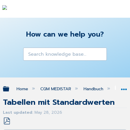
How can we help you?
Expand/collapse global hierarchy
Home
CGM MEDISTAR
Handbuch
Pra
Tabellen mit Standardwerten
Last updated
May 28, 2026
Save