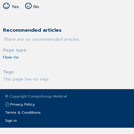
Yes
No
Recommended articles
There are no recommended articles.
Page type
How-to
Tags
This page has no tags.
© Copyright CompuGroup Medical
Privacy Policy
Terms & Conditions
Sign in