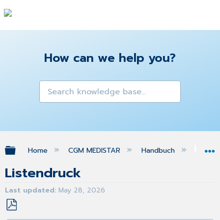
How can we help you?
Expand/collapse global hierarchy
Home
CGM MEDISTAR
Handbuch
Pra
Listendruck
Last updated
May 28, 2026
Save