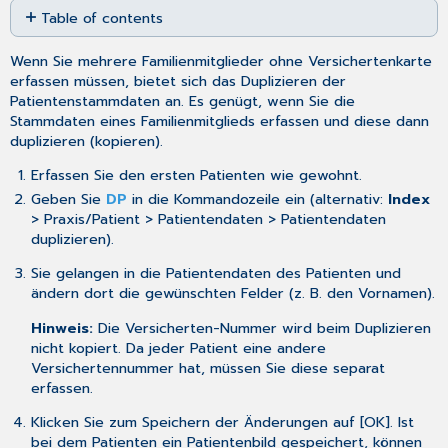
Table of contents
as
No
PDF
headers
Wenn Sie mehrere Familienmitglieder ohne
Versichertenkarte
erfassen müssen, bietet sich das Duplizieren der
Patientenstammdaten an. Es genügt, wenn Sie die
Stammdaten eines Familienmitglieds erfassen und diese dann
duplizieren (kopieren).
Erfassen
Sie den ersten Patienten wie gewohnt.
Geben Sie
DP
in die Kommandozeile ein (alternativ:
Index
> Praxis/Patient > Patientendaten > Patientendaten
duplizieren).
Sie gelangen in die
Patientendaten
des Patienten und
ändern dort die gewünschten Felder (z. B. den Vornamen).
Hinweis:
Die Versicherten-Nummer wird beim Duplizieren
nicht kopiert. Da jeder Patient eine andere
Versichertennummer hat, müssen Sie diese separat
erfassen.
Klicken Sie zum Speichern der Änderungen auf [OK]. Ist
bei dem Patienten ein
Patientenbild
gespeichert, können