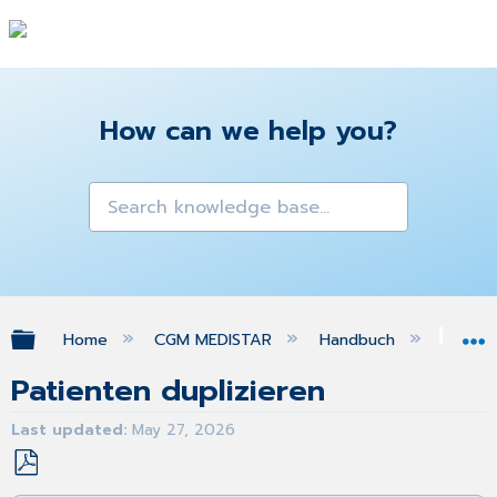
How can we help you?
Expand/collapse global hierarchy
Home
CGM MEDISTAR
Handbuch
Pat
Patienten duplizieren
Last updated
May 27, 2026
Save