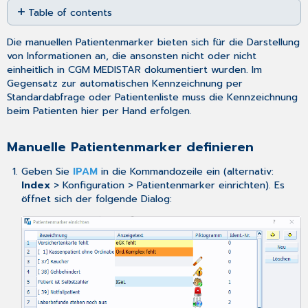
Table of contents
as
PDF
Manuelle
Die manuellen Patientenmarker bieten sich für die Darstellung
Patientenmarker
von Informationen an, die ansonsten nicht oder nicht
definieren
einheitlich in CGM MEDISTAR dokumentiert wurden. Im
Manuelle
Gegensatz zur
automatischen Kennzeichnung
per
Patientenmarker
Standardabfrage oder Patientenliste muss die Kennzeichnung
aktivieren
beim Patienten hier per Hand erfolgen.
Manuelle
Marker
Manuelle Patientenmarker definieren
deaktivieren
Geben Sie
IPAM
in die Kommandozeile ein (alternativ:
Index
> Konfiguration > Patientenmarker einrichten). Es
öffnet sich der folgende Dialog: