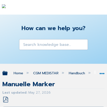
How can we help you?
Expand/collapse global hierarchy
Home
CGM MEDISTAR
Handbuch
Pat
Manuelle Marker
Last updated
May 27, 2026
Save