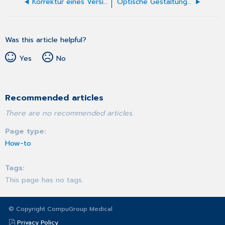
Korrektur eines Versicherungswechsels
Optische Gestaltung der Patientenmarker
Was this article helpful?
Yes
No
Recommended articles
There are no recommended articles.
Page type
How-to
Tags
This page has no tags.
© Copyright CompuGroup Medical
Privacy Policy