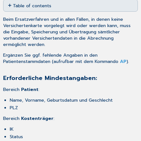
Table of contents
as
PDF
Erforderliche
Beim Ersatzverfahren und in allen Fällen, in denen keine
Mindestangaben:
Versichertenkarte vorgelegt wird oder werden kann, muss
Wann
die Eingabe, Speicherung und Übertragung sämtlicher
kommt
vorhandener Versichertendaten in die Abrechnung
das
ermöglicht werden.
Ersatzverfahren
in
Ergänzen Sie ggf. fehlende Angaben in den
Anwendung?
Patientenstammdaten
(aufrufbar mit dem Kommando
AP
).
Erforderliche Mindestangaben:
Bereich
Patient
:
Name, Vorname, Geburtsdatum und Geschlecht
PLZ
Bereich
Kostenträger
:
IK
Status