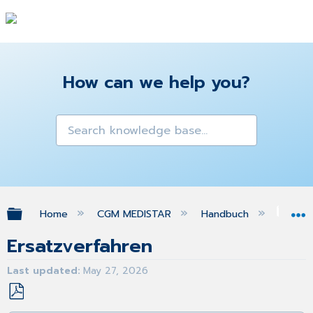
How can we help you?
Expand/collapse global hierarchy
Home
CGM MEDISTAR
Handbuch
Pat
Ersatzverfahren
Last updated
May 27, 2026
Save