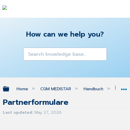
How can we help you?
Expand/collapse global hierarchy
Home
CGM MEDISTAR
Handbuch
Par
Partnerformulare
Last updated
May 27, 2026