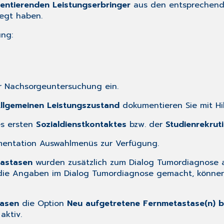
ntierenden Leistungserbringer
aus den entsprechende
egt haben.
ung:
 Nachsorgeuntersuchung ein.
llgemeinen Leistungszustand
dokumentieren Sie mit Hi
s ersten
Sozialdienstkontaktes
bzw. der
Studienrekrut
mentation Auswahlmenüs zur Verfügung.
astasen
wurden zusätzlich zum Dialog
Tumordiagnose
a
 die Angaben im Dialog
Tumordiagnose
gemacht, können 
asen
die Option
Neu aufgetretene Fernmetastase(n) b
aktiv.