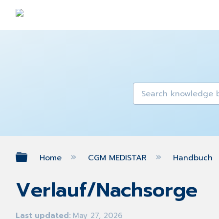
Expand/collapse global hierarch
Home
CGM MEDISTAR
Handbuch
Verlauf/Nachsorge
Last updated
May 27, 2026