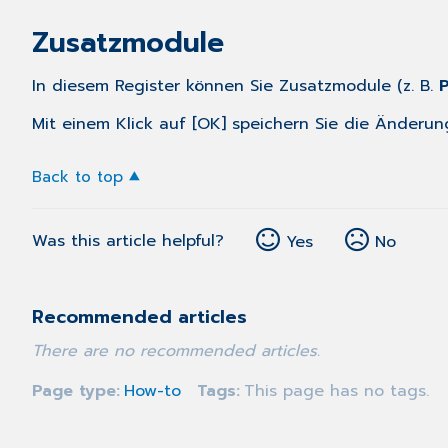
Zusatzmodule
In diesem Register können Sie Zusatzmodule (z. B.
Mit einem Klick auf [OK] speichern Sie die Änderun
Back to top
Was this article helpful?
Yes
No
Recommended articles
There are no recommended articles.
Page type
How-to
Tags
This page has no tags.