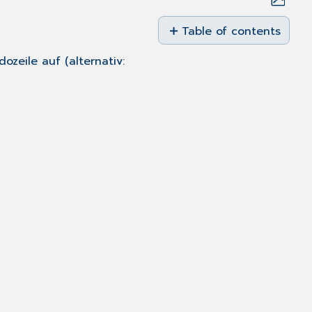
Save
as
Table of contents
PDF
Allgemein
zeile auf (alternativ:
Histologie
Klassifikation
Zusatzmodule