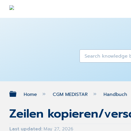
Expand/collapse global hierarch
Home
CGM MEDISTAR
Handbuch
Zeilen kopieren/ver
Last updated
May 27, 2026