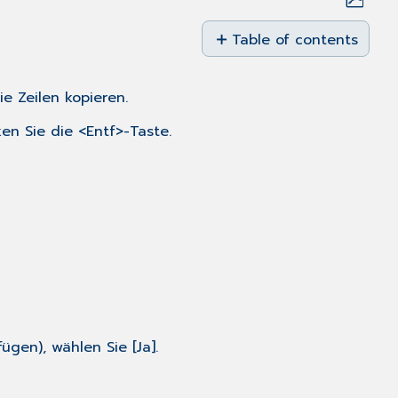
Save
as
Table of contents
PDF
Zeilen
verschieben
e Zeilen kopieren.
oder
kopieren
en Sie die <Entf>-Taste.
Textbereiche
kopieren
und
einfügen
Textbereiche
ausschneiden
und
an
anderer
Stelle
wieder
ügen), wählen Sie [Ja].
einfügen