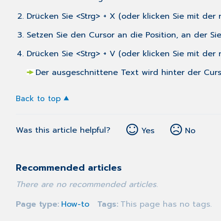
Drücken Sie <Strg> + X (oder klicken Sie mit de
Setzen Sie den Cursor an die Position, an der 
Drücken Sie <Strg> + V (oder klicken Sie mit de
Der ausgeschnittene Text wird hinter der Curs
Back to top
Was this article helpful?
Yes
No
Recommended articles
There are no recommended articles.
Page type
How-to
Tags
This page has no tags.