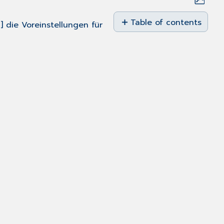
Save
as
Table of contents
] die Voreinstellungen für
PDF
Register
Zeiträume,
Zeilentypen
Register
Kopf,
Legende,
Fußzeile