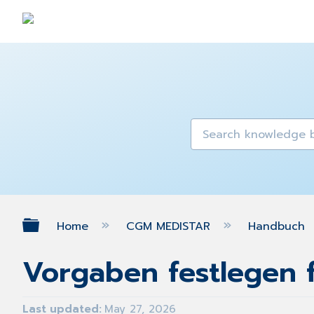
Expand/collapse global hierarch
Home
CGM MEDISTAR
Handbuch
Vorgaben festlegen 
Last updated
May 27, 2026