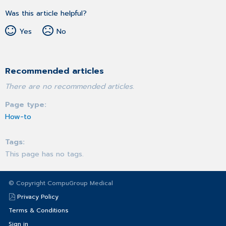
Was this article helpful?
Yes
No
Recommended articles
There are no recommended articles.
Page type
How-to
Tags
This page has no tags.
© Copyright CompuGroup Medical
Privacy Policy
Terms & Conditions
Sign in