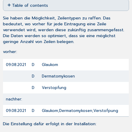
Table of contents
as
No
PDF
headers
Sie haben die Möglichkeit, Zeilentypen zu raffen. Das
bedeutet, wo vorher für jede Eintragung eine Zeile
verwendet wird, werden diese zukünftig zusammengefasst.
Die Daten werden so optimiert, dass sie eine möglichst
geringe Anzahl von Zeilen belegen.
vorher:
09.08.2021
D Glaukom
D Dermatomykosen
D Verstopfung
nachher:
09.08.2021
D Glaukom;Dermatomykosen;Verstofpung
Die Einstellung dafür erfolgt in der Installation: