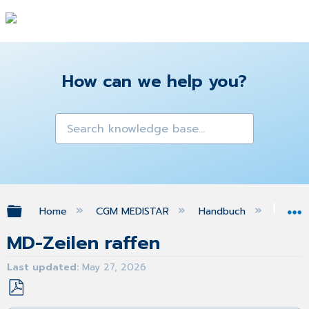
How can we help you?
Expand/collapse global hierarchy
Home
CGM MEDISTAR
Handbuch
Med
MD-Zeilen raffen
Last updated
May 27, 2026
Save