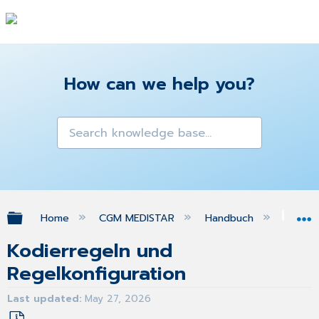
How can we help you?
Expand/collapse global hierarchy
Home
CGM MEDISTAR
Handbuch
Med
Kodierregeln und
Regelkonfiguration
Last updated
May 27, 2026