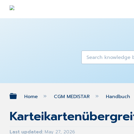
Expand/collapse global hierarch
Home
CGM MEDISTAR
Handbuch
Karteikartenübergrei
Last updated
May 27, 2026