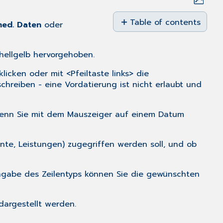
Save
as
Table of contents
ed. Daten
oder
No
PDF
headers
 hellgelb hervorgehoben.
icken oder mit <Pfeiltaste links> die
eiben - eine Vordatierung ist nicht erlaubt und
. Wenn Sie mit dem Mauszeiger auf einem Datum
nte, Leistungen) zugegriffen werden soll, und ob
ingabe des Zeilentyps können Sie die gewünschten
dargestellt werden.