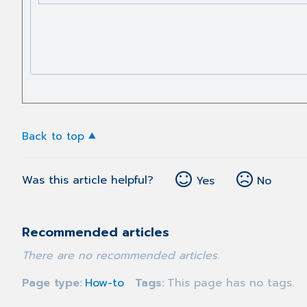
Back to top
Was this article helpful?
Yes
No
Recommended articles
There are no recommended articles.
Page type
How-to
Tags
This page has no tags.