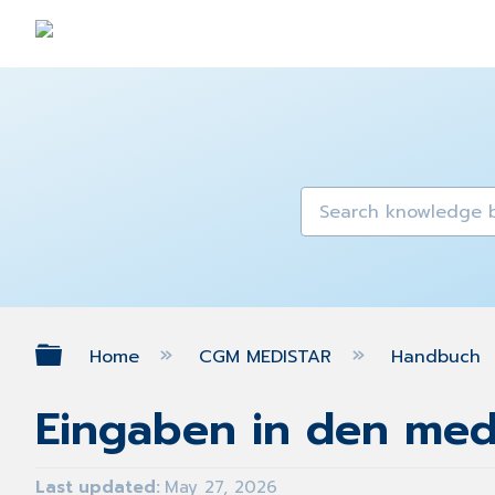
Expand/collapse global hierarch
Home
CGM MEDISTAR
Handbuch
Eingaben in den med
Last updated
May 27, 2026