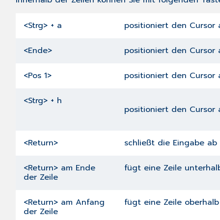
Innerhalb der Zeilen können Sie mit folgenden Tas
<Strg> + a
positioniert den Cursor
<Ende>
positioniert den Cursor 
<Pos 1>
positioniert den Cursor
<Strg> + h
positioniert den Cursor
<Return>
schließt die Eingabe ab
<Return> am Ende
fügt eine Zeile unterhal
der Zeile
<Return> am Anfang
fügt eine Zeile oberhalb
der Zeile