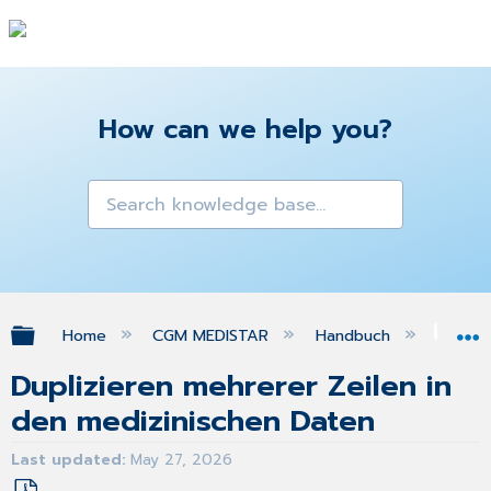
How can we help you?
Expand/collapse global hierarchy
Home
CGM MEDISTAR
Handbuch
Med
Duplizieren mehrerer Zeilen in
den medizinischen Daten
Last updated
May 27, 2026