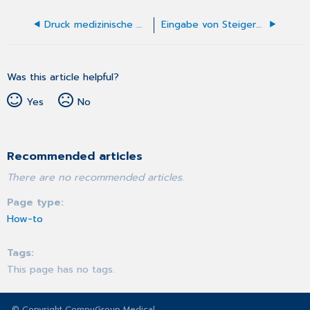
Druck medizinische Daten
Eingabe von Steigerungsfaktoren
Was this article helpful?
Yes
No
Recommended articles
There are no recommended articles.
Page type
How-to
Tags
This page has no tags.
© Copyright CompuGroup Medical