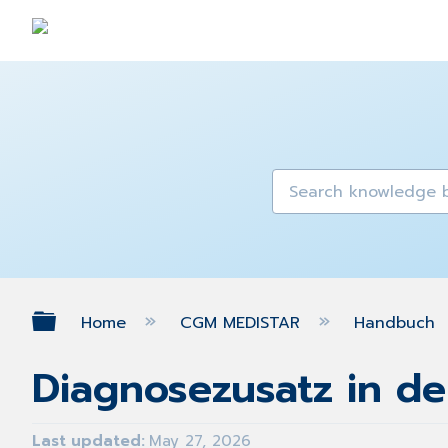
Expand/collapse global hierarch
Home
CGM MEDISTAR
Handbuch
Diagnosezusatz in d
Last updated
May 27, 2026