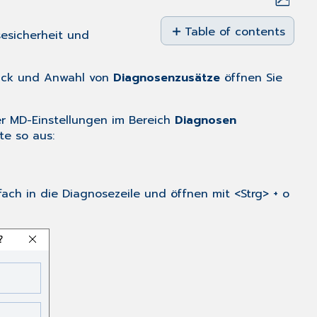
Save
as
Table of contents
esicherheit und
No
PDF
headers
klick und Anwahl von
Diagnosenzusätze
öffnen Sie
er
MD-Einstellungen
im Bereich
Diagnosen
te so aus:
ach in die Diagnosezeile und öffnen mit <Strg> + o