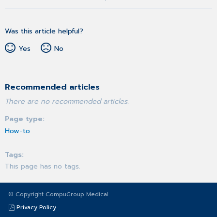
Was this article helpful?
Yes
No
Recommended articles
There are no recommended articles.
Page type
How-to
Tags
This page has no tags.
© Copyright CompuGroup Medical
Privacy Policy