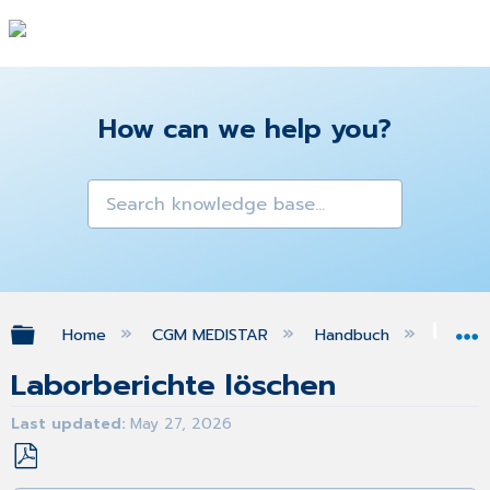
How can we help you?
Expand/collapse global hierarchy
Home
CGM MEDISTAR
Handbuch
La
Laborberichte löschen
Last updated
May 27, 2026
Save