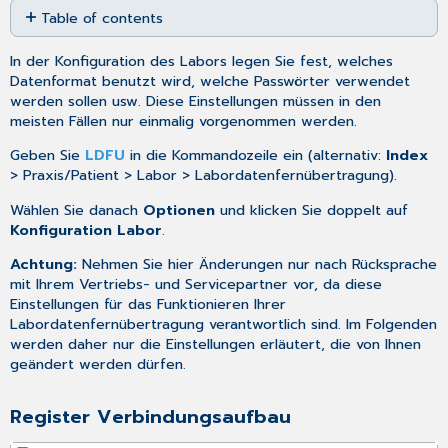
Table of contents
as
PDF
Register
In der Konfiguration des Labors legen Sie fest, welches
Verbindungsaufbau
Datenformat benutzt wird, welche Passwörter verwendet
Register
werden sollen usw. Diese Einstellungen müssen in den
Laborsystem
meisten Fällen nur einmalig vorgenommen werden.
Register
Erweitert
Geben Sie
LDFU
in die Kommandozeile ein (alternativ:
Index
> Praxis/Patient > Labor > Labordatenfernübertragung).
Bereich
Laborberichte
Wählen Sie danach
Optionen
und klicken Sie doppelt auf
Konfiguration Labor
.
Achtung:
Nehmen Sie hier Änderungen nur nach Rücksprache
mit Ihrem Vertriebs- und Servicepartner vor, da diese
Einstellungen für das Funktionieren Ihrer
Labordatenfernübertragung verantwortlich sind. Im Folgenden
werden daher nur die Einstellungen erläutert, die von Ihnen
geändert werden dürfen.
Register Verbindungsaufbau