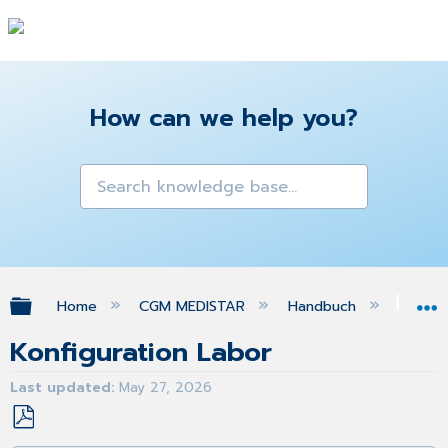
How can we help you?
Expand/collapse global hierarchy
Home
CGM MEDISTAR
Handbuch
La
Konfiguration Labor
Last updated
May 27, 2026
Save