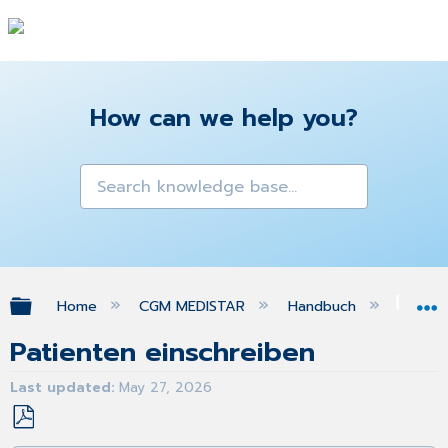
How can we help you?
Expand/collapse global hierarchy
Home
CGM MEDISTAR
Handbuch
Kol
Patienten einschreiben
Last updated
May 27, 2026
Save