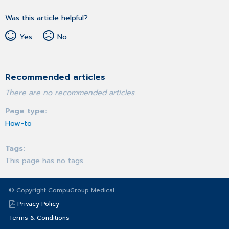
Was this article helpful?
Yes
No
Recommended articles
There are no recommended articles.
Page type
How-to
Tags
This page has no tags.
© Copyright CompuGroup Medical
Privacy Policy
Terms & Conditions