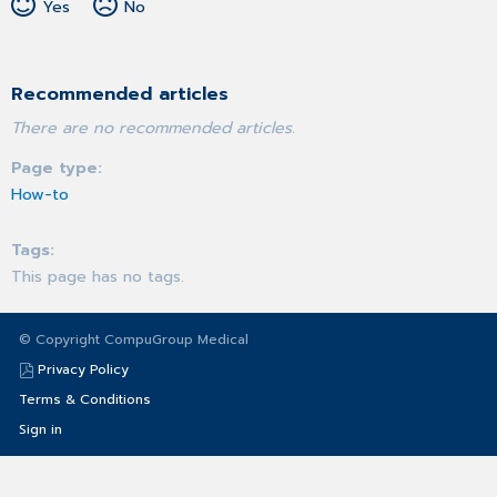
Yes
No
Recommended articles
There are no recommended articles.
Page type
How-to
Tags
This page has no tags.
© Copyright CompuGroup Medical
Privacy Policy
Terms & Conditions
Sign in