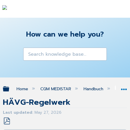
How can we help you?
Expand/collapse global hierarchy
Home
CGM MEDISTAR
Handbuch
Kol
HÄVG-Regelwerk
Last updated
May 27, 2026
Save