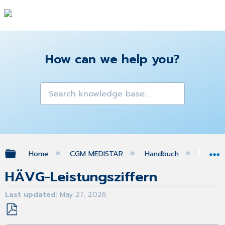
How can we help you?
Expand/collapse global hierarchy
Home
CGM MEDISTAR
Handbuch
Kol
HÄVG-Leistungsziffern
Last updated
May 27, 2026
Save