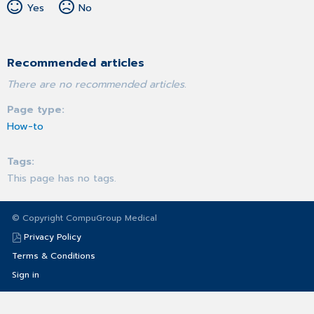
Yes
No
Recommended articles
There are no recommended articles.
Page type
How-to
Tags
This page has no tags.
© Copyright CompuGroup Medical
Privacy Policy
Terms & Conditions
Sign in