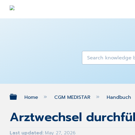
Expand/collapse global hierarch
Home
CGM MEDISTAR
Handbuch
Arztwechsel durchfü
Last updated
May 27, 2026