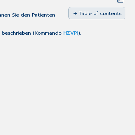
Save
as
Table of contents
önnen Sie den Patienten
No
PDF
headers
el beschrieben (Kommando
HZVPI
).