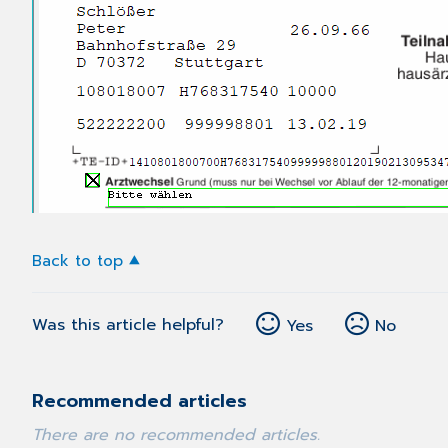
Back to top
Was this article helpful?
Yes
No
Recommended articles
There are no recommended articles.