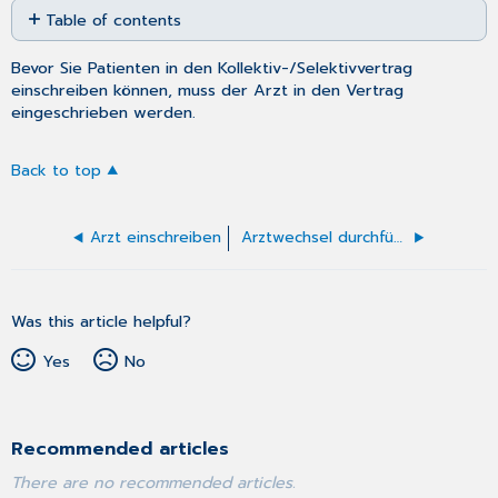
Table of contents
as
No
PDF
headers
Bevor Sie Patienten in den Kollektiv-/Selektivvertrag
einschreiben können, muss der Arzt in den Vertrag
eingeschrieben werden.
Back to top
Arzt einschreiben
Arztwechsel durchführen
Was this article helpful?
Yes
No
Recommended articles
There are no recommended articles.