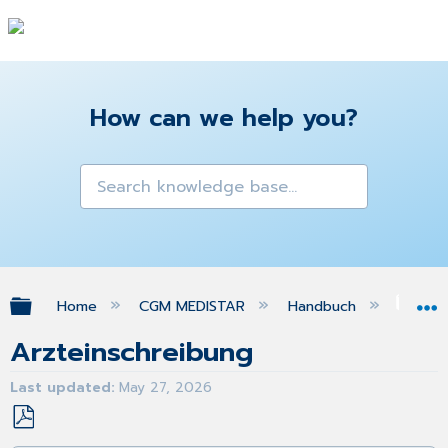
How can we help you?
Expand/collapse global hierarchy
Home
CGM MEDISTAR
Handbuch
Kol
Arzteinschreibung
Last updated
May 27, 2026
Save