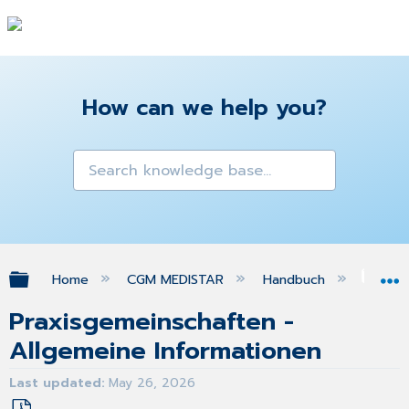
How can we help you?
Expand/collapse global hierarchy
Home
CGM MEDISTAR
Handbuch
Ins
Praxisgemeinschaften -
Allgemeine Informationen
Last updated
May 26, 2026