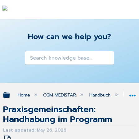
How can we help you?
Expand/collapse global hierarchy
Home
CGM MEDISTAR
Handbuch
Ins
Praxisgemeinschaften:
Handhabung im Programm
Last updated
May 26, 2026