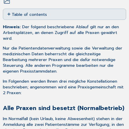
Save
Table of contents
as
PDF
Alle
Hinweis:
Der folgend beschriebene Ablauf gilt nur an den
Praxen
Arbeitsplätzen, an denen Zugriff auf alle Praxen gewährt
sind
wird.
besetzt
(Normalbetrieb)
Nur die Patientendatenverwaltung sowie die Verwaltung der
Praxis
medizinischen Daten beherrscht die gleichzeitige
2
Bearbeitung mehrerer Praxen und die dafür notwendige
befindet
Steuerung. Alle anderen Programme bearbeiten nur die
sich
eigenen Praxisstammdaten.
im
Urlaub,
Im Folgenden werden Ihnen drei mögliche Konstellationen
Praxis
beschrieben; angenommen wird eine Praxisgemeinschaft mit
1
2 Praxen:
vertritt
sie
Alle Praxen sind besetzt (Normalbetrieb)
Praxis
2
Im Normalfall (kein Urlaub, keine Abwesenheit) stehen in der
ist
Anmeldung alle zwei Patientenstämme zur Verfügung; in den
abwesend,