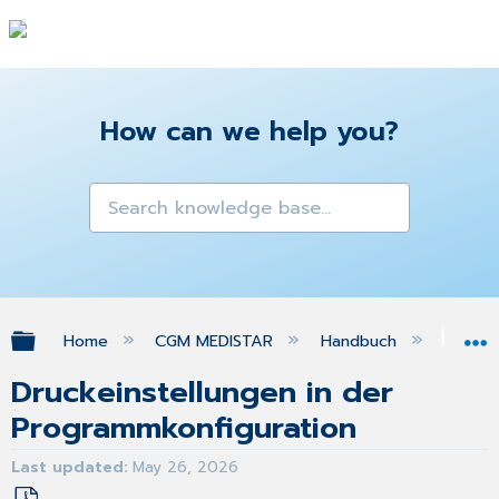
How can we help you?
Expand/collapse global hierarchy
Home
CGM MEDISTAR
Handbuch
Ins
Druckeinstellungen in der
Programmkonfiguration
Last updated
May 26, 2026