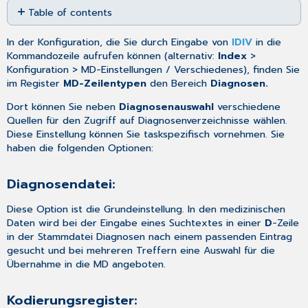
Table of contents
as
PDF
Diagnosendatei:
In der Konfiguration, die Sie durch Eingabe von
IDIV
in die
Kodierungsregister:
Kommandozeile aufrufen können (alternativ:
Index
>
ICD-
Konfiguration > MD-Einstellungen / Verschiedenes), finden Sie
Hierarchie:
im Register
MD-Zeilentypen
den Bereich
Diagnosen.
Dort können Sie neben
Diagnosenauswahl
verschiedene
Quellen für den Zugriff auf Diagnosenverzeichnisse wählen.
Diese Einstellung können Sie taskspezifisch vornehmen. Sie
haben die folgenden Optionen:
Diagnosendatei:
Diese Option ist die Grundeinstellung. In den
medizinischen
Daten
wird bei der Eingabe eines Suchtextes in einer
D
-Zeile
in der
Stammdatei Diagnosen
nach einem passenden Eintrag
gesucht und bei mehreren Treffern eine Auswahl für die
Übernahme in die MD angeboten.
Kodierungsregister: