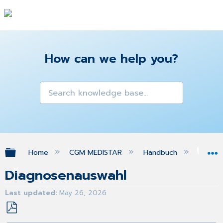
How can we help you?
Expand/collapse global hierarchy
Home
CGM MEDISTAR
Handbuch
Ins
Diagnosenauswahl
Last updated
May 26, 2026
Save