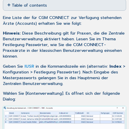
Table of contents
as
No
PDF
headers
Eine Liste der für CGM CONNECT zur Verfügung stehenden
Ärzte (Accounts) erhalten Sie wie folgt:
Hinweis:
Diese Beschreibung gilt für Praxen, die die
Zentrale
Benutzerverwaltung
aktiviert haben. Lesen Sie im Thema
Festlegung Passwörter
, wie Sie die CGM CONNECT-
Praxisärzte in der klassischen Benutzerverwaltung einsehen
können.
Geben Sie
IUSR
in die Kommandozeile ein (alternativ:
Index
>
Konfiguration > Festlegung Passwörter). Nach Eingabe des
Masterpassworts gelangen Sie in das Hauptmenü der
Zentralen Benutzerverwaltung.
Wählen Sie [Kontenverwaltung]. Es öffnet sich der folgende
Dialog: