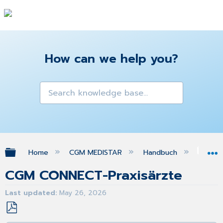
How can we help you?
Expand/collapse global hierarchy
Home
CGM MEDISTAR
Handbuch
Ins
CGM CONNECT-Praxisärzte
Last updated
May 26, 2026
Save