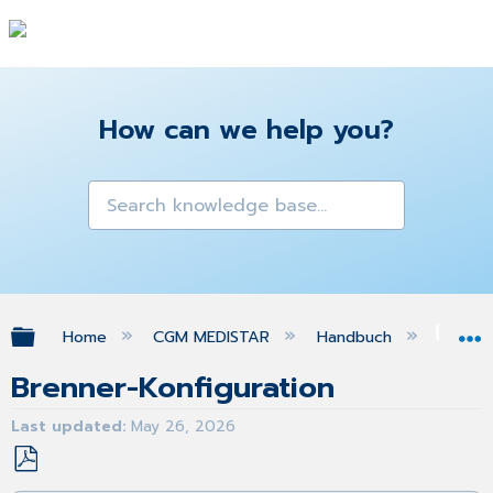
How can we help you?
Expand/collapse global hierarchy
Home
CGM MEDISTAR
Handbuch
Ins
Brenner-Konfiguration
Last updated
May 26, 2026
Save