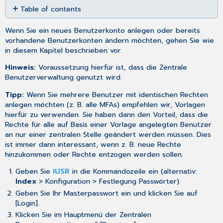
Table of contents
as
PDF
Register
Wenn Sie ein neues Benutzerkonto anlegen oder bereits
Stammdaten
vorhandene Benutzerkonten ändern möchten, gehen Sie wie
Erläuterung
in diesem Kapitel beschrieben vor.
der
Optionen
Hinweis:
Voraussetzung hierfür ist, dass die
Zentrale
für
Benutzerverwaltung
genutzt wird.
die
karteikartenübergreifende
Tipp:
Wenn Sie mehrere Benutzer mit identischen Rechten
Ansicht
anlegen möchten (z. B. alle MFAs) empfehlen wir,
Vorlagen
hierfür zu verwenden. Sie haben dann den Vorteil, dass die
Register
Rechte für alle auf Basis einer Vorlage angelegten Benutzer
Rechte
an nur einer zentralen Stelle geändert werden müssen. Dies
ist immer dann interessant, wenn z. B. neue Rechte
hinzukommen oder Rechte entzogen werden sollen.
Geben Sie
IUSR
in die Kommandozeile ein (alternativ:
Index
> Konfiguration > Festlegung Passwörter).
Geben Sie Ihr Masterpasswort ein und klicken Sie auf
[Login].
Klicken Sie im Hauptmenü der Zentralen