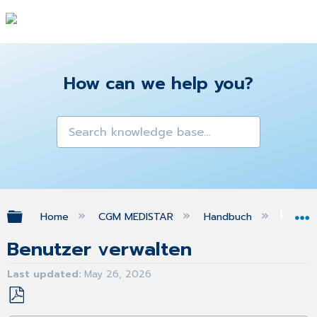
How can we help you?
Expand/collapse global hierarchy
Home
CGM MEDISTAR
Handbuch
Ins
Benutzer verwalten
Last updated
May 26, 2026
Save