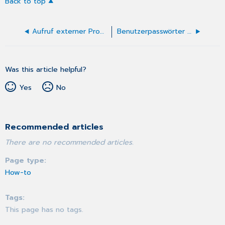
Back to top
Aufruf externer Programme
Benutzerpasswörter ändern
Was this article helpful?
Yes
No
Recommended articles
There are no recommended articles.
Page type
How-to
Tags
This page has no tags.