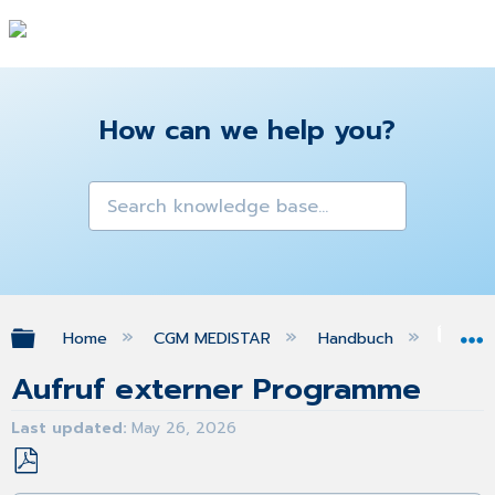
How can we help you?
Expand/collapse global hierarchy
Home
CGM MEDISTAR
Handbuch
Ins
Aufruf externer Programme
Last updated
May 26, 2026
Save