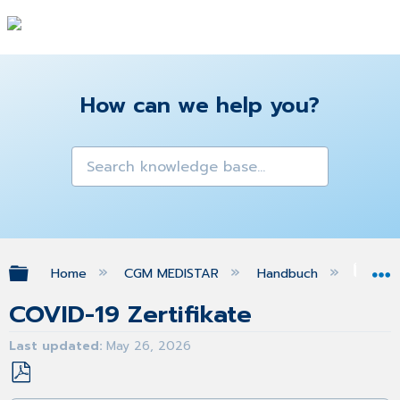
How can we help you?
Expand/collapse global hierarchy
Home
CGM MEDISTAR
Handbuch
Imp
COVID-19 Zertifikate
Last updated
May 26, 2026
Save