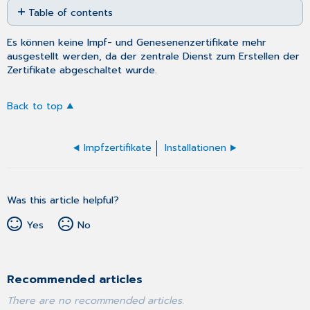
Table of contents
as
No
PDF
headers
Es können keine Impf- und Genesenenzertifikate mehr
ausgestellt werden, da der zentrale Dienst zum Erstellen der
Zertifikate abgeschaltet wurde.
Back to top
Impfzertifikate
Installationen
Was this article helpful?
Yes
No
Recommended articles
There are no recommended articles.