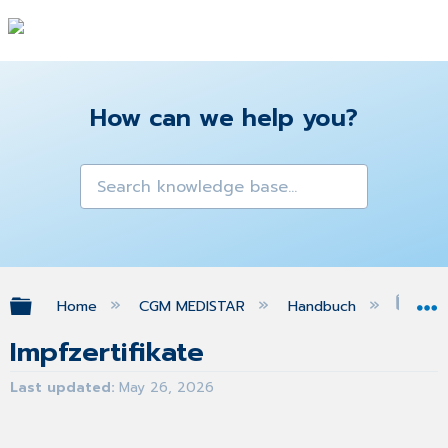
How can we help you?
Expand/collapse global hierarchy
Home
CGM MEDISTAR
Handbuch
Impf
Impfzertifikate
Last updated
May 26, 2026