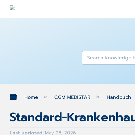
Expand/collapse global hierarch
Home
CGM MEDISTAR
Handbuch
Standard-Krankenha
Last updated
May 28, 2026