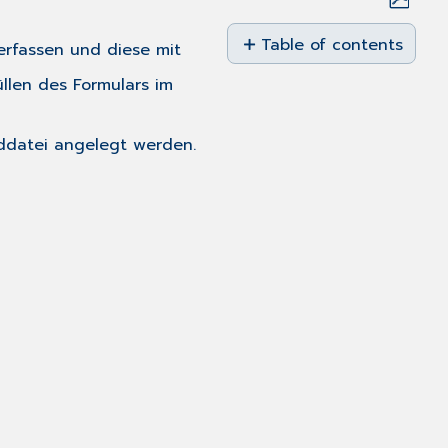
Save
as
Table of contents
erfassen und diese mit
No
PDF
headers
llen des Formulars im
ddatei angelegt werden.