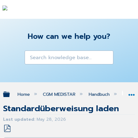
How can we help you?
Expand/collapse global hierarchy
Home
CGM MEDISTAR
Handbuch
Gra
Standardüberweisung laden
Last updated
May 28, 2026
Save