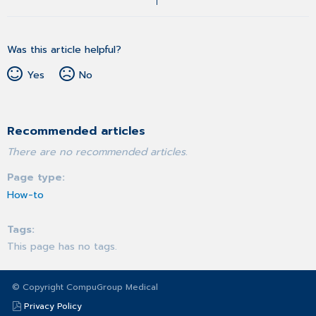
Was this article helpful?
Yes
No
Recommended articles
There are no recommended articles.
Page type
How-to
Tags
This page has no tags.
© Copyright CompuGroup Medical
Privacy Policy