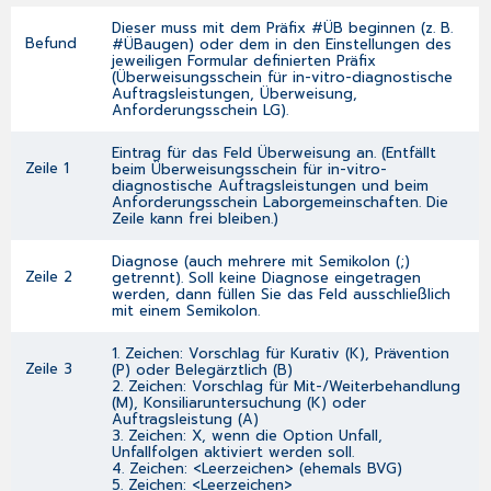
Dieser muss mit dem Präfix #ÜB beginnen (z. B.
Befund
#ÜBaugen) oder dem in den Einstellungen des
jeweiligen Formular definierten Präfix
(
Überweisungsschein für in-vitro-diagnostische
Auftragsleistungen
,
Überweisung
,
Anforderungsschein LG
).
Eintrag für das Feld Überweisung an. (Entfällt
Zeile 1
beim
Überweisungsschein für in-vitro-
diagnostische Auftragsleistungen
und beim
Anforderungsschein Laborgemeinschaften
. Die
Zeile kann frei bleiben.)
Diagnose (auch mehrere mit Semikolon (;)
Zeile 2
getrennt). Soll keine Diagnose eingetragen
werden, dann füllen Sie das Feld ausschließlich
mit einem Semikolon.
1. Zeichen: Vorschlag für Kurativ (K), Prävention
Zeile 3
(P) oder Belegärztlich (B)
2. Zeichen: Vorschlag für Mit-/Weiterbehandlung
(M), Konsiliaruntersuchung (K) oder
Auftragsleistung (A)
3. Zeichen: X, wenn die Option Unfall,
Unfallfolgen aktiviert werden soll.
4. Zeichen: <Leerzeichen> (ehemals BVG)
5. Zeichen: <Leerzeichen>