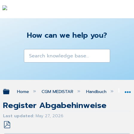
How can we help you?
Expand/collapse global hierarchy
Home
CGM MEDISTAR
Handbuch
Gra
Register Abgabehinweise
Last updated
May 27, 2026
Save