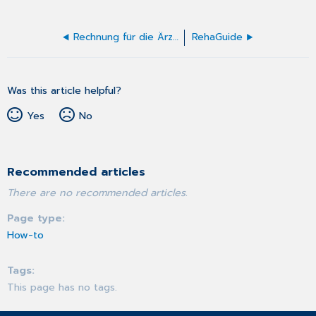
Rechnung für die Ärztliche Unfallmeldung (F1050) erstellen
RehaGuide
Was this article helpful?
Yes
No
Recommended articles
There are no recommended articles.
Page type
How-to
Tags
This page has no tags.