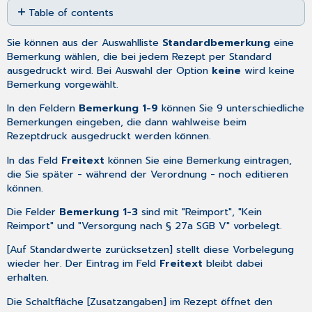
Table of contents
as
No
PDF
headers
Sie können aus der Auswahlliste
Standardbemerkung
eine
Bemerkung wählen, die bei jedem Rezept per Standard
ausgedruckt wird. Bei Auswahl der Option
keine
wird keine
Bemerkung vorgewählt.
In den Feldern
Bemerkung 1-9
können Sie 9 unterschiedliche
Bemerkungen eingeben, die dann wahlweise beim
Rezeptdruck ausgedruckt werden können.
In das Feld
Freitext
können Sie eine Bemerkung eintragen,
die Sie später - während der Verordnung - noch editieren
können.
Die Felder
Bemerkung 1-3
sind mit "Reimport", "Kein
Reimport" und "Versorgung nach § 27a SGB V" vorbelegt.
[Auf Standardwerte zurücksetzen] stellt diese Vorbelegung
wieder her. Der Eintrag im Feld
Freitext
bleibt dabei
erhalten.
Die Schaltfläche [Zusatzangaben] im Rezept öffnet den